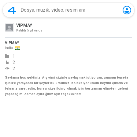
VIPMAY
Katıldı
5 yıl önce
VIPMAY
India
1
2
2
Sayfama hoş geldiniz! Arşivimi sizinle paylaşmak istiyorum, umarım burada
işinize yarayacak bir şeyler bulursunuz. Koleksiyonumun keyfini çıkarın ve
tekrar ziyaret edin; burayı size ilginç kılmak için her zaman elimden geleni
yapacağım. Zaman ayırdığınız için teşekkürler!