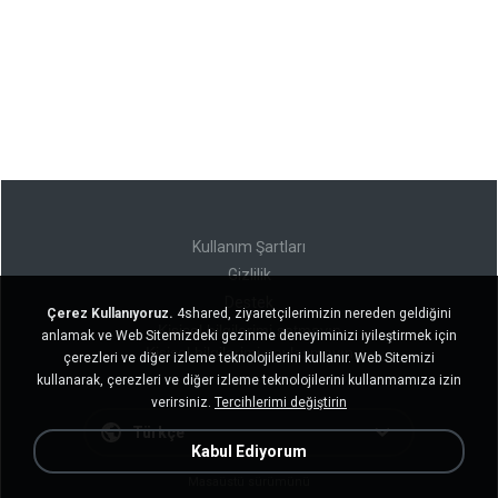
Kullanım Şartları
Gizlilik
Destek
Çerez Kullanıyoruz.
4shared, ziyaretçilerimizin nereden geldiğini
Kişisel bilgilerimi satmayın
anlamak ve Web Sitemizdeki gezinme deneyiminizi iyileştirmek için
Kişisel bilgilerimi paylaşmayın
çerezleri ve diğer izleme teknolojilerini kullanır. Web Sitemizi
kullanarak, çerezleri ve diğer izleme teknolojilerini kullanmamıza izin
verirsiniz.
Tercihlerimi değiştirin
Türkçe
Kabul Ediyorum
Masaüstü sürümünü