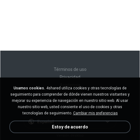
Términos de uso
Privacidad
Asistencia
Usamos cookies.
4shared utiliza cookies y otras tecnologías de
No venda mi información personal
seguimiento para comprender de dónde vienen nuestros visitantes y
No comparta mi información personal
mejorar su experiencia de navegación en nuestro sitio web. Al usar
nuestro sitio web, usted consiente el uso de cookies y otras
tecnologías de seguimiento.
Cambiar mis preferencias
Español
Estoy de acuerdo
Versión desktop