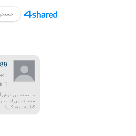
88
1 سال‌ قبل |
ned
1
به صفحه من خوش آمدید
مجموعه من لذت ببرید 
گذاشتید متشکرم!