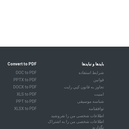
بایدها و نبایدها
Convert to PDF
شرايط استفاده
DOC to PDF
قوانين
PPTX to PDF
تجاوز به قانون كپي رايت
DOCX to PDF
امنیت
XLS to PDF
شناسه موسیقی
PPT to PDF
توافقنامه
XLSX to PDF
اطلاعات شخصی من را نفروشید
CBR to PDF
اطلاعات شخصی من را به اشتراک
TXT to PDF
نگذارید