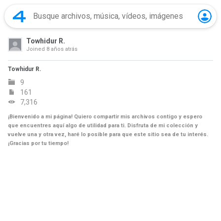
Towhidur R.
Joined
8 años atrás
Towhidur R.
9
161
7,316
¡Bienvenido a mi página! Quiero compartir mis archivos contigo y espero
que encuentres aquí algo de utilidad para ti. Disfruta de mi colección y
vuelve una y otra vez, haré lo posible para que este sitio sea de tu interés.
¡Gracias por tu tiempo!