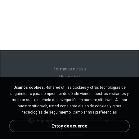
Términos de uso
Privacidad
Asistencia
Usamos cookies.
4shared utiliza cookies y otras tecnologías de
No venda mi información personal
seguimiento para comprender de dónde vienen nuestros visitantes y
No comparta mi información personal
mejorar su experiencia de navegación en nuestro sitio web. Al usar
nuestro sitio web, usted consiente el uso de cookies y otras
tecnologías de seguimiento.
Cambiar mis preferencias
Español
Estoy de acuerdo
Versión desktop