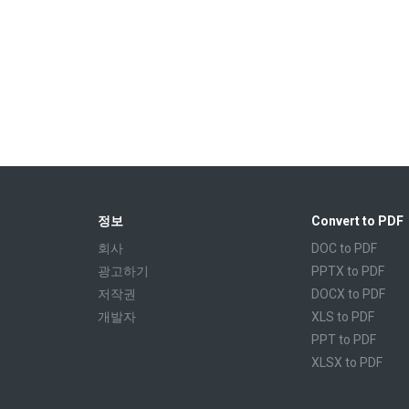
정보
Convert to PDF
회사
DOC to PDF
광고하기
PPTX to PDF
저작권
DOCX to PDF
개발자
XLS to PDF
PPT to PDF
XLSX to PDF
CBR to PDF
TXT to PDF