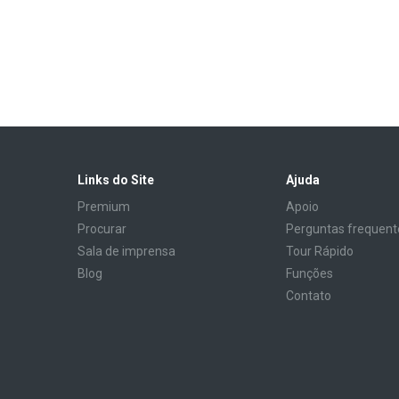
Links do Site
Ajuda
Premium
Apoio
Procurar
Perguntas frequent
Sala de imprensa
Tour Rápido
Blog
Funções
Contato