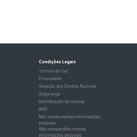
Condições Legais
Termos de Uso
Privacidade
Violação dos Direitos Autorais
Segurança
Identificação de música
ANS
Não venda minhas informações
pessoais
Não compartilhe minhas
informações pessoais