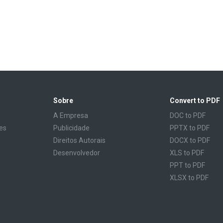
Sobre
Convert to PDF
A Empresa
DOC to PDF
es
Publicidade
PPTX to PDF
Direitos Autorais
DOCX to PDF
Desenvolvedor
XLS to PDF
PPT to PDF
XLSX to PDF
CBR to PDF
TXT to PDF
PPS to PDF