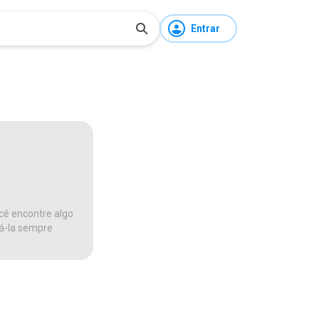
Entrar
cê encontre algo
ná-la sempre