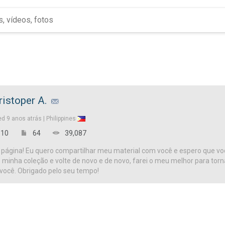
ristoper A.
ed
9 anos atrás |
Philippines
10
64
39,087
página! Eu quero compartilhar meu material com você e espero que vo
te minha coleção e volte de novo e de novo, farei o meu melhor para tor
 você. Obrigado pelo seu tempo!