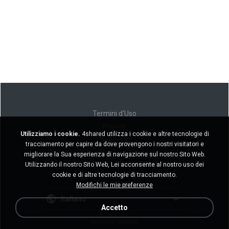
Termini d'Uso
Privacy
Utilizziamo i cookie.
4shared utilizza i cookie e altre tecnologie di
Supporto
tracciamento per capire da dove provengono i nostri visitatori e
Non venda le mie informazioni personali
migliorare la Sua esperienza di navigazione sul nostro Sito Web.
Non condivida le mie informazioni personali
Utilizzando il nostro Sito Web, Lei acconsente al nostro uso dei
cookie e di altre tecnologie di tracciamento.
Modifichi le mie preferenze
Italiano
Accetto
Versione desktop