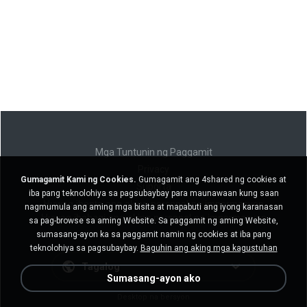
Mga Tuntunin ng Paggamit
Privacy
Gumagamit Kami ng Cookies.
Gumagamit ang 4shared ng cookies at
Suporta
iba pang teknolohiya sa pagsubaybay para maunawaan kung saan
Huwag ibenta ang aking personal na impormasyon
nagmumula ang aming mga bisita at mapabuti ang iyong karanasan
Huwag ibahagi ang aking personal na impormasyon
sa pag-browse sa aming Website. Sa paggamit ng aming Website,
sumasang-ayon ka sa paggamit namin ng cookies at iba pang
teknolohiya sa pagsubaybay.
Baguhin ang aking mga kagustuhan
Tagalog
Sumasang-ayon ako
Desktop na bersyon