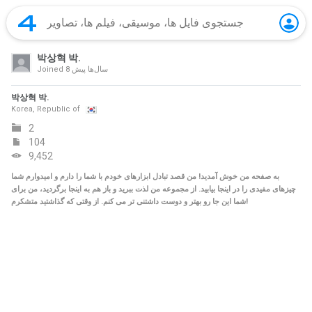
박상혁 박.
8 سال‌ها پیش
Joined
박상혁 박.
Korea, Republic of
2
104
9,452
به صفحه من خوش آمدید! من قصد تبادل ابزارهای خودم با شما را دارم و امیدوارم شما
چیزهای مفیدی را در اینجا بیابید. از مجموعه من لذت ببرید و باز هم به اینجا برگردید، من برای
شما این جا رو بهتر و دوست داشتنی تر می کنم. از وقتی که گذاشتید متشکرم!