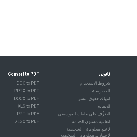
قانوني
Convert to PDF
شروط الاستخدام
DOC to PDF
الخصوصية
PPTX to PDF
انتهاك حقوق النشر
DOCX to PDF
الحماية
XLS to PDF
التعرُّف على ملفات الموسيقى
PPT to PDF
اتفاقية مستوى الخدمة
XLSX to PDF
لا تبيع معلوماتي الشخصية
CBR to PDF
لا تشارك معلوماتي الشخصية
TXT to PDF