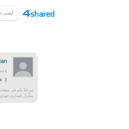
gan
8 منذ أعوام |
ned
2
مرحبًا بكم في صفحتي!
سأبذل قصارى جهدي لج