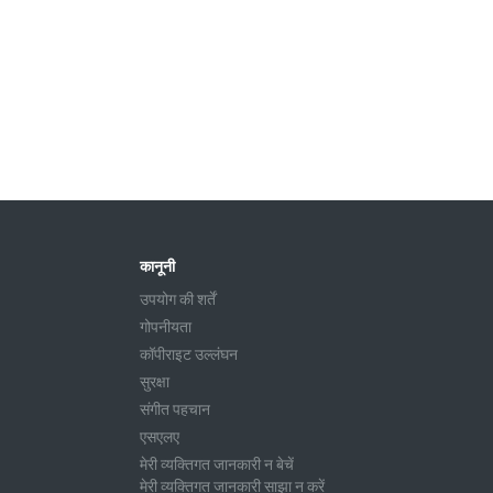
कानूनी
उपयोग की शर्तें
गोपनीयता
कॉपीराइट उल्लंघन
सुरक्षा
संगीत पहचान
एसएलए
मेरी व्यक्तिगत जानकारी न बेचें
मेरी व्यक्तिगत जानकारी साझा न करें