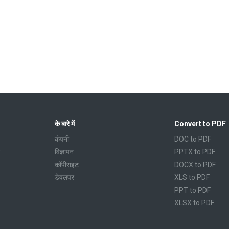
के बारे में
Convert to PDF
कंपनी
DOC to PDF
विज्ञापन
PPTX to PDF
कॉपीराइट
DOCX to PDF
डेवलपर
XLS to PDF
PPT to PDF
XLSX to PDF
CBR to PDF
TXT to PDF