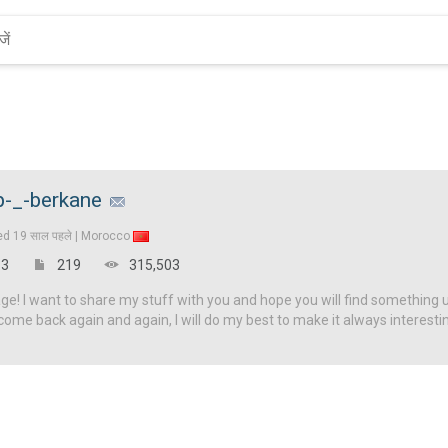
p-_-berkane
ed
19 साल पहले |
Morocco
3
219
315,503
! I want to share my stuff with you and hope you will find something u
come back again and again, I will do my best to make it always interesti