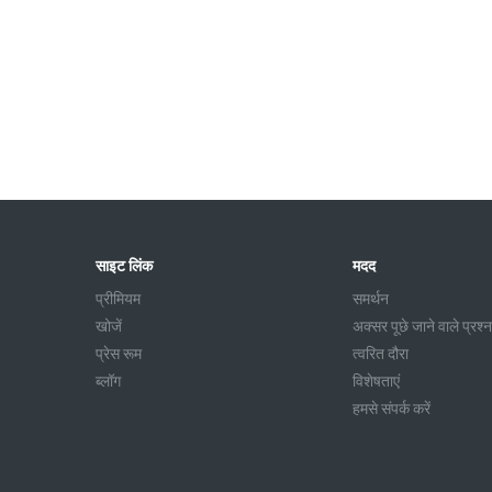
साइट लिंक
मदद
प्रीमियम
समर्थन
खोजें
अक्सर पूछे जाने वाले प्रश्न
प्रेस रूम
त्वरित दौरा
ब्लॉग
विशेषताएं
हमसे संपर्क करें