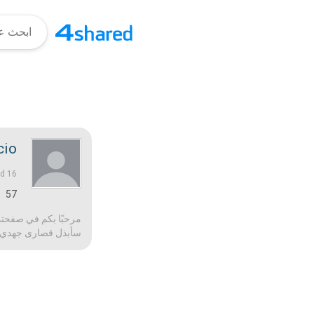
cio
16 منذ أعوام |
ed
57
مرحبًا بكم في صفحتي!
سأبذل قصارى جهدي لج