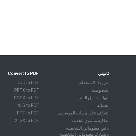
قانوني
Convert to PDF
شروط الاستخدام
DOC to PDF
الخصوصية
PPTX to PDF
انتهاك حقوق النشر
DOCX to PDF
الحماية
XLS to PDF
التعرُّف على ملفات الموسيقى
PPT to PDF
اتفاقية مستوى الخدمة
XLSX to PDF
لا تبيع معلوماتي الشخصية
CBR to PDF
لا تشارك معلوماتي الشخصية
TXT to PDF