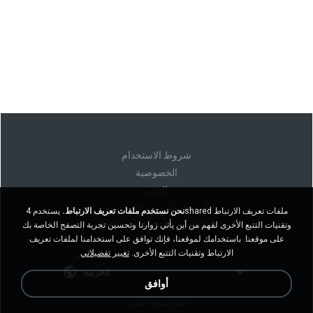
شروط الاستخدام
الخصوصية
الدعم
لا تبيع معلوماتي الشخصية
نحن نستخدم ملفات تعريف الارتباط.
يستخدم 4shared ملفات تعريف الارتباط
لا تشارك معلوماتي الشخصية
وتقنيات التتبع الأخرى لفهم من أين يأتي زوارنا وتحسين تجربة التصفح الخاصة بك
على موقعنا. باستخدامك لموقعنا، فإنك توافق على استخدامنا لملفات تعريف
الارتباط وتقنيات التتبع الأخرى.
تغيير تفضيلاتي
العربية
أوافق
إصدار سطح المكتب