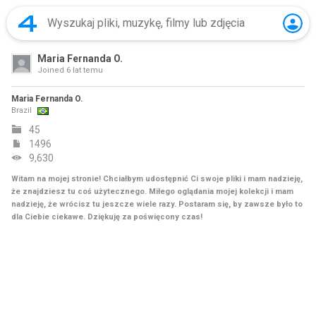
Maria Fernanda O.
Joined
6 lat temu
Maria Fernanda O.
Brazil
45
1496
9,630
Witam na mojej stronie! Chciałbym udostępnić Ci swoje pliki i mam nadzieję,
że znajdziesz tu coś użytecznego. Miłego oglądania mojej kolekcji i mam
nadzieję, że wrócisz tu jeszcze wiele razy. Postaram się, by zawsze było to
dla Ciebie ciekawe. Dziękuję za poświęcony czas!