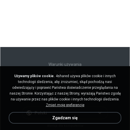
Warunki używania
Prywatność
Używamy plików cookie.
4shared używa plików cookie i innych
Wsparcie
technologii śledzenia, aby zrozumieć, skąd pochodzą nasi
Nie sprzedawaj moich danych osobowych
odwiedzający i poprawić Państwa doświadczenie przeglądania na
Nie udostępniaj moich danych osobowych
naszej Stronie. Korzystając z naszej Strony, wyrażają Państwo zgodę
na używanie przez nas plików cookie i innych technologii śledzenia.
Zmień moje preferencje
Polski
Zgadzam się
Wersja dla komputerów