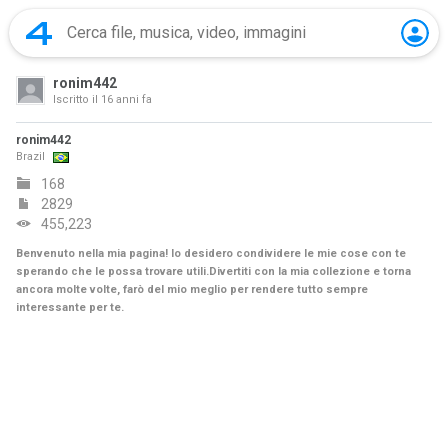
ronim442
Iscritto il
16 anni fa
ronim442
Brazil
168
2829
455,223
Benvenuto nella mia pagina! Io desidero condividere le mie cose con te
sperando che le possa trovare utili.Divertiti con la mia collezione e torna
ancora molte volte, farò del mio meglio per rendere tutto sempre
interessante per te.