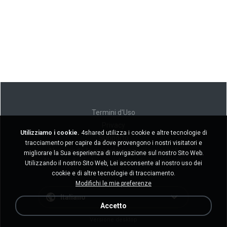
Termini d'Uso
Privacy
Utilizziamo i cookie.
4shared utilizza i cookie e altre tecnologie di
Supporto
tracciamento per capire da dove provengono i nostri visitatori e
Non venda le mie informazioni personali
migliorare la Sua esperienza di navigazione sul nostro Sito Web.
Non condivida le mie informazioni personali
Utilizzando il nostro Sito Web, Lei acconsente al nostro uso dei
cookie e di altre tecnologie di tracciamento.
Modifichi le mie preferenze
Italiano
Accetto
Versione desktop