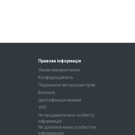
Правова інформація
Умови використання
Конфіденційність
Порушення авторських прав
Безпека
Ідентифікація музики
УРП
Не продавати мою особисту
інформацію
Не ділитися моєю особистою
інформацією