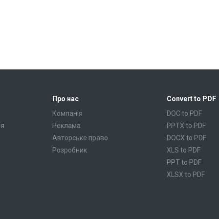
Про нас
Convert to PDF
Компанія
DOC to PDF
ня
Реклама
PPTX to PDF
Авторське право
DOCX to PDF
Розробник
XLS to PDF
PPT to PDF
XLSX to PDF
CBR to PDF
TXT to PDF
PPS to PDF