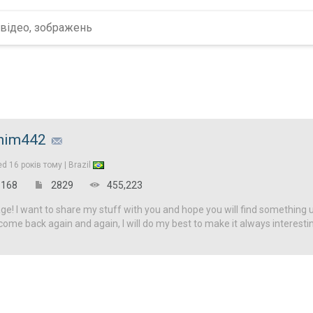
nim442
ed
16 років тому |
Brazil
168
2829
455,223
! I want to share my stuff with you and hope you will find something u
come back again and again, I will do my best to make it always interesti