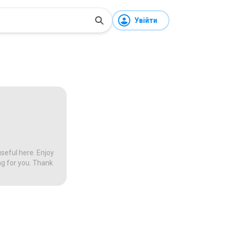
Увійти
seful here. Enjoy
ng for you. Thank