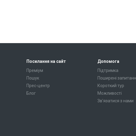
Посилання на сайт
Допомога
Преміум
Підтримка
Пошук
Поширені запитан
Прес-центр
Короткий тур
Блог
Можливості
Зв'язатися з нами