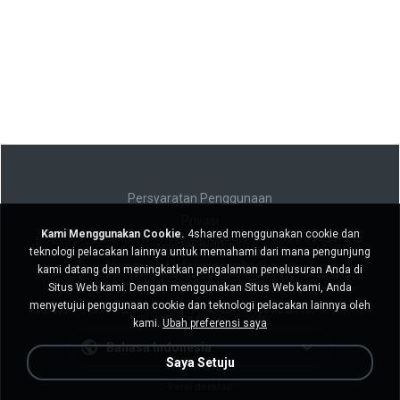
Persyaratan Penggunaan
Privasi
Kami Menggunakan Cookie.
4shared menggunakan cookie dan
Bantuan
teknologi pelacakan lainnya untuk memahami dari mana pengunjung
Jangan jual informasi pribadi saya
kami datang dan meningkatkan pengalaman penelusuran Anda di
Jangan bagikan informasi pribadi saya
Situs Web kami. Dengan menggunakan Situs Web kami, Anda
menyetujui penggunaan cookie dan teknologi pelacakan lainnya oleh
kami.
Ubah preferensi saya
Bahasa Indonesia
Saya Setuju
Versi desktop