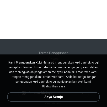
Terma Penggunaan
Privasi
Kami Menggunakan Kuki.
4shared menggunakan kuki dan teknologi
Sokongan
penjejakan lain untuk memahami dari mana pengunjung kami datang
Jangan jual maklumat peribadi saya
dan meningkatkan pengalaman melayari Anda di Laman Web kami.
Jangan kongsi maklumat peribadi saya
Dengan menggunakan Laman Web kami, Anda bersetuju dengan
penggunaan kuki dan teknologi penjejakan lain oleh kami.
Ubah pilihan saya
Bahasa Melayu
Saya Setuju
Versi desktop