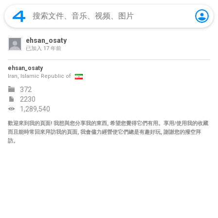
ehsan_osaty
已加入
17 年前
ehsan_osaty
Iran, Islamic Republic of
372
2230
1,289,540
歡迎來到我的頁面! 我想與您分享我的東西, 希望您覺得它們有用。享用/使用我的收藏
而且能時常回來拜訪我的頁面, 我會儘力經營使它們總是有趣好玩, 謝謝您的撥空拜
訪。