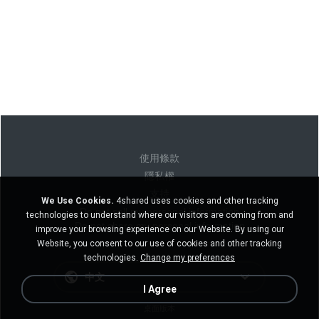
使用條款
隱私權
支持
We Use Cookies.
4shared uses cookies and other tracking
Do not sell my personal information
technologies to understand where our visitors are coming from and
Do not share my personal information
improve your browsing experience on our Website. By using our
Website, you consent to our use of cookies and other tracking
technologies.
Change my preferences
中文
I Agree
桌面版本