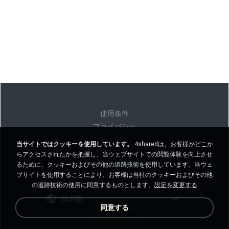
使用条件
プライバシー
サポート
当サイトではクッキーを使用しています。
4sharedは、お客様がどこか
個人情報を販売しない
らアクセスされたかを把握し、当ウェブサイトでの閲覧体験を向上させ
個人情報を共有しない
るために、クッキーおよびその他の追跡技術を使用しています。当ウェ
ブサイトを使用することにより、お客様は当社のクッキーおよびその他
の追跡技術の使用に同意するものとします。
設定を変更する
日本語
同意する
デスクトップバージョ