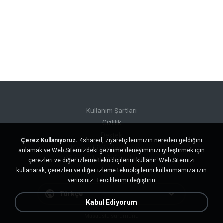
Kullanım Şartları
Gizlilik
Destek
Çerez Kullanıyoruz.
4shared, ziyaretçilerimizin nereden geldiğini
Kişisel bilgilerimi satmayın
anlamak ve Web Sitemizdeki gezinme deneyiminizi iyileştirmek için
Kişisel bilgilerimi paylaşmayın
çerezleri ve diğer izleme teknolojilerini kullanır. Web Sitemizi
kullanarak, çerezleri ve diğer izleme teknolojilerini kullanmamıza izin
verirsiniz.
Tercihlerimi değiştirin
Türkçe
Kabul Ediyorum
Masaüstü sürümünü