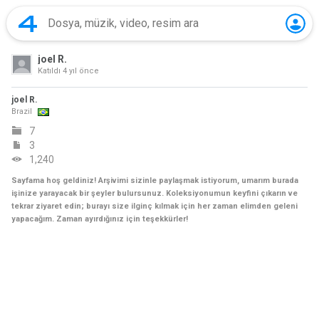
joel R.
Katıldı
4 yıl önce
joel R.
Brazil
7
3
1,240
Sayfama hoş geldiniz! Arşivimi sizinle paylaşmak istiyorum, umarım burada
işinize yarayacak bir şeyler bulursunuz. Koleksiyonumun keyfini çıkarın ve
tekrar ziyaret edin; burayı size ilginç kılmak için her zaman elimden geleni
yapacağım. Zaman ayırdığınız için teşekkürler!