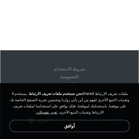
شروط الاستخدام
الخصوصية
الدعم
لا تبيع معلوماتي الشخصية
نحن نستخدم ملفات تعريف الارتباط.
يستخدم 4shared ملفات تعريف الارتباط
لا تشارك معلوماتي الشخصية
وتقنيات التتبع الأخرى لفهم من أين يأتي زوارنا وتحسين تجربة التصفح الخاصة بك
على موقعنا. باستخدامك لموقعنا، فإنك توافق على استخدامنا لملفات تعريف
الارتباط وتقنيات التتبع الأخرى.
تغيير تفضيلاتي
العربية
أوافق
إصدار سطح المكتب