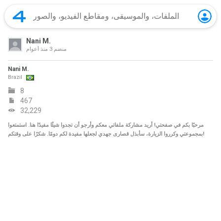
Nani M.
منضم
3 منذ أعوام
Nani M.
Brazil
8
467
32,229
مرحبًا بكم في صفحتي! أريد مشاركة ملفاتي معكم وأرجو أن تجدوا شيئًا مفيدًا هنا. استمتعوا
بمجموعتي وكرروا الزيارة، سأبذل قصارى جهدي لجعلها مفيدة لكم دومًا. شكرًا على وقتكم!