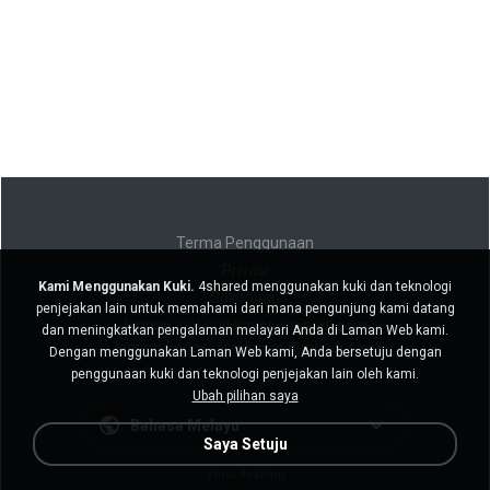
Terma Penggunaan
Privasi
Kami Menggunakan Kuki.
4shared menggunakan kuki dan teknologi
Sokongan
penjejakan lain untuk memahami dari mana pengunjung kami datang
Jangan jual maklumat peribadi saya
dan meningkatkan pengalaman melayari Anda di Laman Web kami.
Jangan kongsi maklumat peribadi saya
Dengan menggunakan Laman Web kami, Anda bersetuju dengan
penggunaan kuki dan teknologi penjejakan lain oleh kami.
Ubah pilihan saya
Bahasa Melayu
Saya Setuju
Versi desktop