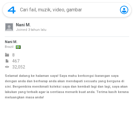
Nani M.
Joined
3 tahun lalu
Nani M.
Brazil
8
467
32,052
Selamat datang ke halaman saya! Saya mahu berkongsi barangan saya
dengan anda dan berharap anda akan mendapati sesuatu yang berguna di
sini. Bergembira menikmati koleksi saya dan kembali lagi dan lagi, saya akan
lakukan yang terbaik agar ia sentiasa menarik buat anda. Terima kasih kerana
meluangkan masa anda!