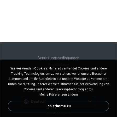
Benutzungsbedingungen
Privatsphäre
Wir verwenden Cookies.
4shared verwendet Cookies und andere
Support
Tracking-Technologien, um zu verstehen, woher unsere Besucher
Meine persönlichen Daten nicht verkaufen
kommen und um Ihr Surferlebnis auf unserer Website zu verbessern.
Meine persönlichen Daten nicht weitergeben
Durch die Nutzung unserer Website stimmen Sie der Verwendung von
Cookies und anderen Tracking-Technologien zu.
Meine Präferenzen ändern
Deutsch
Ich stimme zu
Desktop-Version