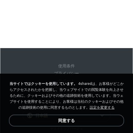
使用条件
プライバシー
サポート
当サイトではクッキーを使用しています。
4sharedは、お客様がどこか
個人情報を販売しない
らアクセスされたかを把握し、当ウェブサイトでの閲覧体験を向上させ
個人情報を共有しない
るために、クッキーおよびその他の追跡技術を使用しています。当ウェ
ブサイトを使用することにより、お客様は当社のクッキーおよびその他
の追跡技術の使用に同意するものとします。
設定を変更する
日本語
同意する
デスクトップバージョ