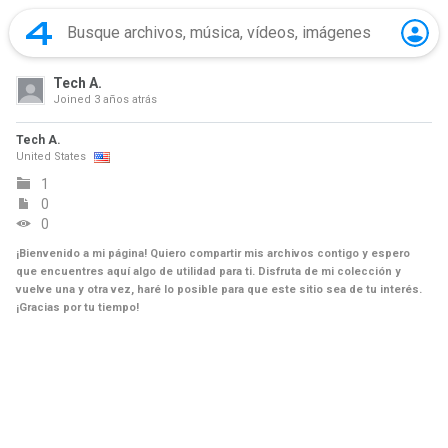
Tech A.
Joined
3 años atrás
Tech A.
United States
1
0
0
¡Bienvenido a mi página! Quiero compartir mis archivos contigo y espero
que encuentres aquí algo de utilidad para ti. Disfruta de mi colección y
vuelve una y otra vez, haré lo posible para que este sitio sea de tu interés.
¡Gracias por tu tiempo!