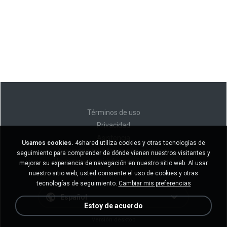
Términos de uso
Privacidad
Asistencia
Usamos cookies.
4shared utiliza cookies y otras tecnologías de
No venda mi información personal
seguimiento para comprender de dónde vienen nuestros visitantes y
No comparta mi información personal
mejorar su experiencia de navegación en nuestro sitio web. Al usar
nuestro sitio web, usted consiente el uso de cookies y otras
tecnologías de seguimiento.
Cambiar mis preferencias
Español
Estoy de acuerdo
Versión desktop