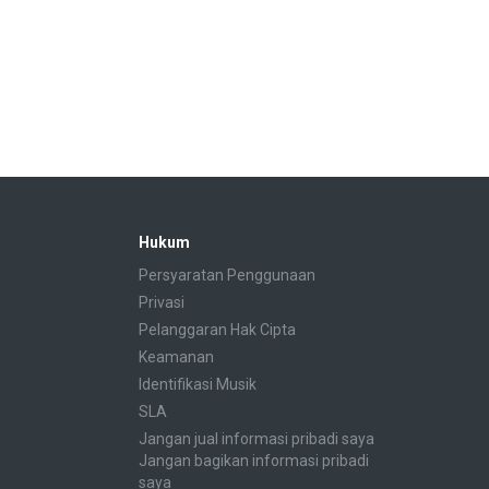
Hukum
Persyaratan Penggunaan
Privasi
Pelanggaran Hak Cipta
Keamanan
Identifikasi Musik
SLA
Jangan jual informasi pribadi saya
Jangan bagikan informasi pribadi
saya