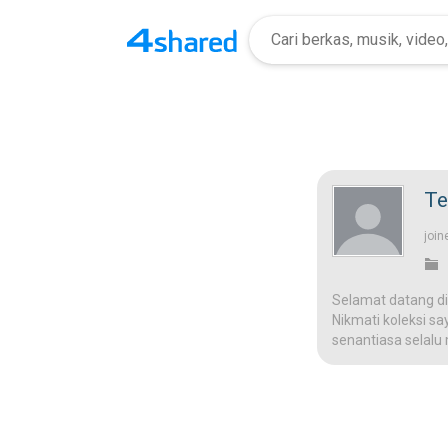
Te
join
Selamat datang di
Nikmati koleksi sa
senantiasa selalu