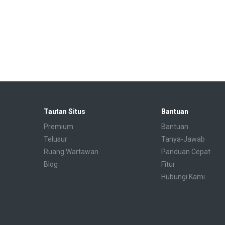
Tautan Situs
Bantuan
Premium
Bantuan
Telusur
Tanya-Jawab
Ruang Wartawan
Panduan Cepat
Blog
Fitur
Hubungi Kami