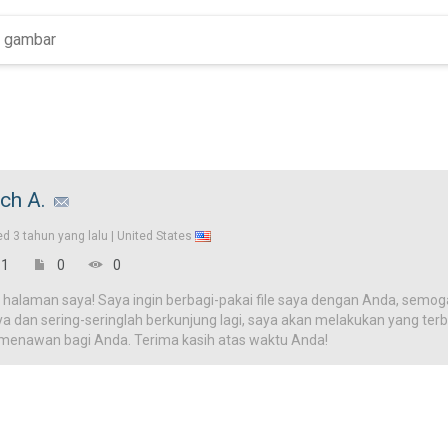
ch A.
ed
3 tahun yang lalu |
United States
1
0
0
 halaman saya! Saya ingin berbagi-pakai file saya dengan Anda, semog
ya dan sering-seringlah berkunjung lagi, saya akan melakukan yang terba
 menawan bagi Anda. Terima kasih atas waktu Anda!