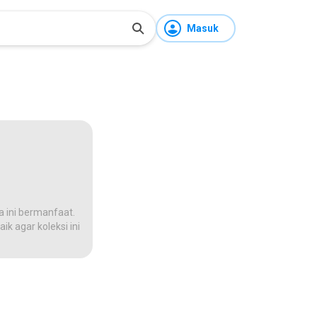
Masuk
a ini bermanfaat.
ik agar koleksi ini