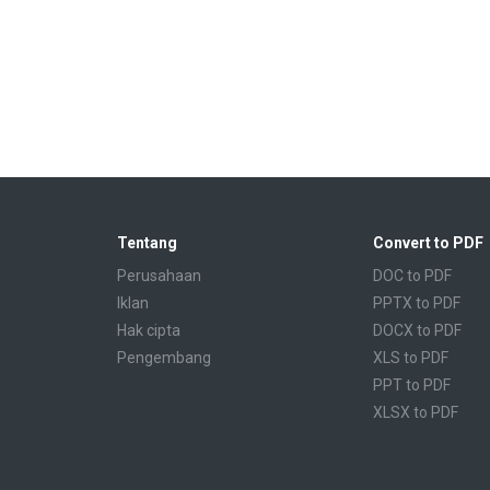
Tentang
Convert to PDF
Perusahaan
DOC to PDF
Iklan
PPTX to PDF
Hak cipta
DOCX to PDF
Pengembang
XLS to PDF
PPT to PDF
XLSX to PDF
CBR to PDF
TXT to PDF