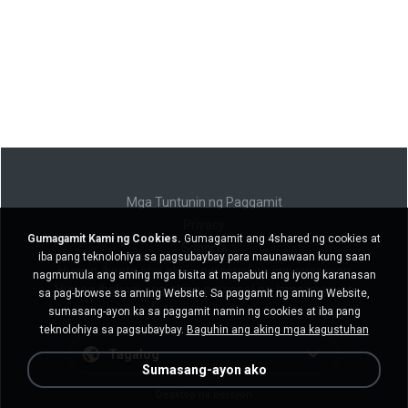
Mga Tuntunin ng Paggamit
Privacy
Gumagamit Kami ng Cookies.
Gumagamit ang 4shared ng cookies at
Suporta
iba pang teknolohiya sa pagsubaybay para maunawaan kung saan
Huwag ibenta ang aking personal na impormasyon
nagmumula ang aming mga bisita at mapabuti ang iyong karanasan
Huwag ibahagi ang aking personal na impormasyon
sa pag-browse sa aming Website. Sa paggamit ng aming Website,
sumasang-ayon ka sa paggamit namin ng cookies at iba pang
teknolohiya sa pagsubaybay.
Baguhin ang aking mga kagustuhan
Tagalog
Sumasang-ayon ako
Desktop na bersyon