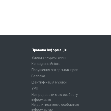
Правова інформація
Умови використання
Конфіденційність
Порушення авторських прав
Безпека
Ідентифікація музики
УРП
Не продавати мою особисту
інформацію
Не ділитися моєю особистою
інформацією