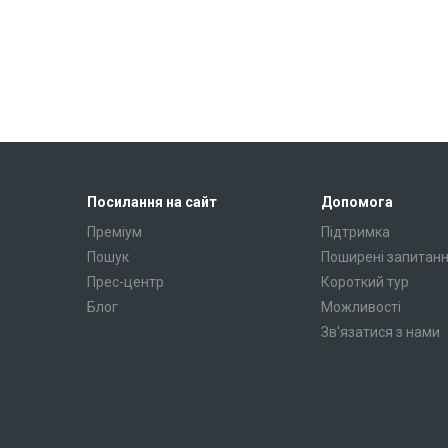
Посилання на сайт
Допомога
Преміум
Підтримка
Пошук
Поширені запитан
Прес-центр
Короткий тур
Блог
Можливості
Зв'язатися з нами