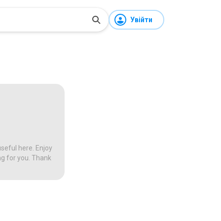
Увійти
seful here. Enjoy
ng for you. Thank