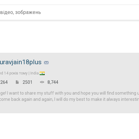
uravjain18plus
ed
14 років тому |
India
264
2501
8,744
! I want to share my stuff with you and hope you will find something u
come back again and again, I will do my best to make it always interesti