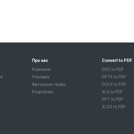
Про нас
Convert to PDF
Компанія
DOC to PDF
ня
Реклама
PPTX to PDF
Авторське право
DOCX to PDF
Розробник
XLS to PDF
PPT to PDF
XLSX to PDF
CBR to PDF
TXT to PDF
PPS to PDF