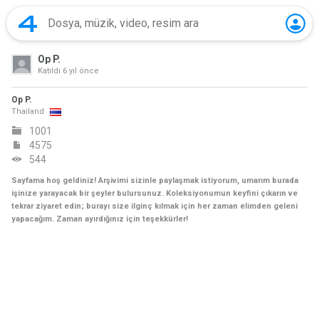
Op P.
Katıldı
6 yıl önce
Op P.
Thailand
1001
4575
544
Sayfama hoş geldiniz! Arşivimi sizinle paylaşmak istiyorum, umarım burada
işinize yarayacak bir şeyler bulursunuz. Koleksiyonumun keyfini çıkarın ve
tekrar ziyaret edin; burayı size ilginç kılmak için her zaman elimden geleni
yapacağım. Zaman ayırdığınız için teşekkürler!