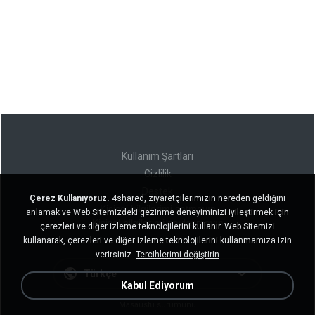
Kullanım Şartları
Gizlilik
Destek
Çerez Kullanıyoruz.
4shared, ziyaretçilerimizin nereden geldiğini
Kişisel bilgilerimi satmayın
anlamak ve Web Sitemizdeki gezinme deneyiminizi iyileştirmek için
Kişisel bilgilerimi paylaşmayın
çerezleri ve diğer izleme teknolojilerini kullanır. Web Sitemizi
kullanarak, çerezleri ve diğer izleme teknolojilerini kullanmamıza izin
verirsiniz.
Tercihlerimi değiştirin
Türkçe
Kabul Ediyorum
Masaüstü sürümünü