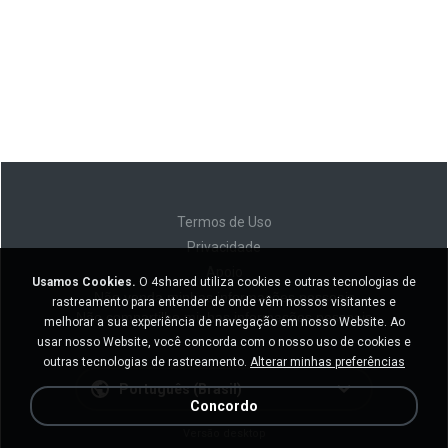
Termos de Uso
Privacidade
Apoio
Usamos Cookies.
O 4shared utiliza cookies e outras tecnologias de
Não venda minhas informações pessoais
rastreamento para entender de onde vêm nossos visitantes e
Não compartilhe minhas informações pessoais
melhorar a sua experiência de navegação em nosso Website. Ao
usar nosso Website, você concorda com o nosso uso de cookies e
outras tecnologias de rastreamento.
Alterar minhas preferências
Português (Brasil)
Concordo
Versão desktop