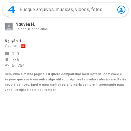
Nguyên H.
Joined
10 anos atrás
Nguyên H.
Viet nam
190
786
56,754
Bem-vido à minha página! Eu quero compartilhar meu material com você e
espero que você encontre algo útil aqui. Aproveite minha coleção e volte de
novo e de novo, farei o meu melhor para torná-la sempre interessante para
você. Obrigado pelo seu tempo!