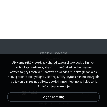
Warunki używania
Prywatność
Używamy plików cookie.
4shared używa plików cookie i innych
Wsparcie
technologii śledzenia, aby zrozumieć, skąd pochodzą nasi
Nie sprzedawaj moich danych osobowych
odwiedzający i poprawić Państwa doświadczenie przeglądania na
Nie udostępniaj moich danych osobowych
naszej Stronie. Korzystając z naszej Strony, wyrażają Państwo zgodę
na używanie przez nas plików cookie i innych technologii śledzenia.
Zmień moje preferencje
Polski
Zgadzam się
Wersja dla komputerów