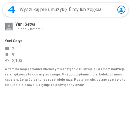
Yuni Setya
Joined
7 lat temu
Yuni Setya
2
99
2,103
Witam na mojej stronie! Chciałbym udostępnić Ci swoje pliki i mam nadzieję,
że znajdziesz tu coś użytecznego. Miłego oglądania mojej kolekcji i mam
nadzieję, że wrócisz tu jeszcze wiele razy. Postaram się, by zawsze było to
dla Ciebie ciekawe. Dziękuję za poświęcony czas!