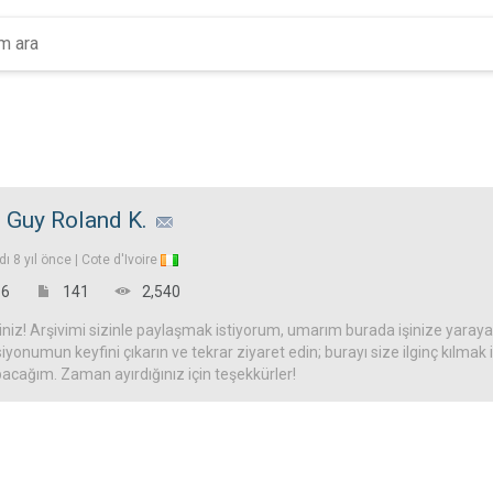
 Guy Roland K.
ldı
8 yıl önce |
Cote d'Ivoire
6
141
2,540
iz! Arşivimi sizinle paylaşmak istiyorum, umarım burada işinize yarayac
iyonumun keyfini çıkarın ve tekrar ziyaret edin; burayı size ilginç kılmak
acağım. Zaman ayırdığınız için teşekkürler!