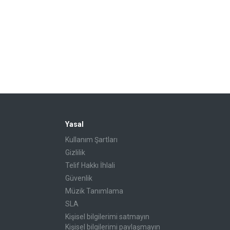
Yasal
Kullanım Şartları
Gizlilik
Telif Hakkı İhlali
Güvenlik
Müzik Tanımlama
SLA
Kişisel bilgilerimi satmayın
Kişisel bilgilerimi paylaşmayın