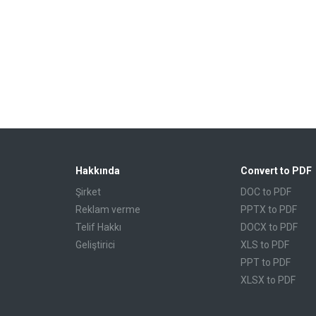
Hakkında
Convert to PDF
Şirket
DOC to PDF
Reklam verme
PPTX to PDF
Telif Hakkı
DOCX to PDF
Geliştirici
XLS to PDF
PPT to PDF
XLSX to PDF
CBR to PDF
TXT to PDF