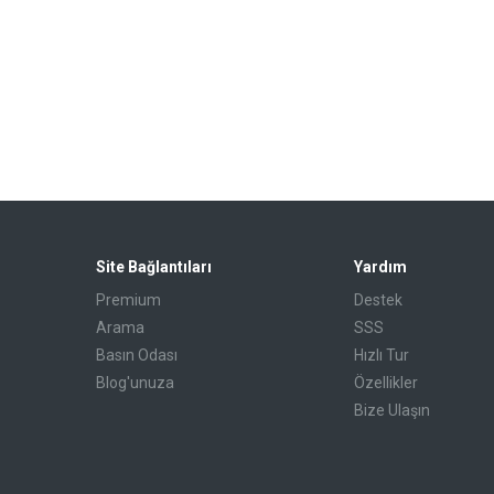
Site Bağlantıları
Yardım
Premium
Destek
Arama
SSS
Basın Odası
Hızlı Tur
Blog'unuza
Özellikler
Bize Ulaşın