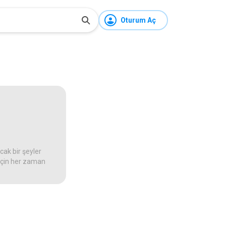
Oturum Aç
ak bir şeyler
 için her zaman