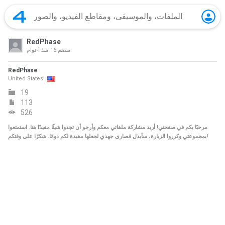
RedPhase
منضم
16 منذ أعوام
RedPhase
United States
19
113
526
مرحبًا بكم في صفحتي! أريد مشاركة ملفاتي معكم وأرجو أن تجدوا شيئًا مفيدًا هنا. استمتعوا
بمجموعتي وكرروا الزيارة، سأبذل قصارى جهدي لجعلها مفيدة لكم دومًا. شكرًا على وقتكم!