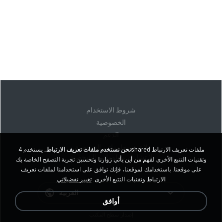
شروط الاستخدام
الخصوصية
الدعم
لا تبيع معلوماتي الشخصية
نحن نستخدم ملفات تعريف الارتباط.
يستخدم 4shared ملفات تعريف الارتباط
لا تشارك معلوماتي الشخصية
وتقنيات التتبع الأخرى لفهم من أين يأتي زوارنا وتحسين تجربة التصفح الخاصة بك
على موقعنا. باستخدامك لموقعنا، فإنك توافق على استخدامنا لملفات تعريف
الارتباط وتقنيات التتبع الأخرى.
تغيير تفضيلاتي
العربية
أوافق
إصدار سطح المكتب