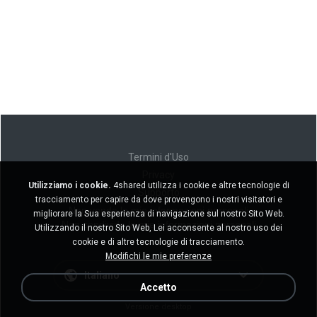
Termini d'Uso
Privacy
Utilizziamo i cookie.
4shared utilizza i cookie e altre tecnologie di
Supporto
tracciamento per capire da dove provengono i nostri visitatori e
Non venda le mie informazioni personali
migliorare la Sua esperienza di navigazione sul nostro Sito Web.
Non condivida le mie informazioni personali
Utilizzando il nostro Sito Web, Lei acconsente al nostro uso dei
cookie e di altre tecnologie di tracciamento.
Modifichi le mie preferenze
Italiano
Accetto
Versione desktop