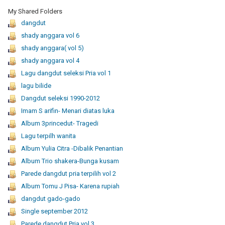
My Shared Folders
dangdut
shady anggara vol 6
shady anggara( vol 5)
shady anggara vol 4
Lagu dangdut seleksi Pria vol 1
lagu bilide
Dangdut seleksi 1990-2012
Imam S arifin- Menari diatas luka
Album 3princedut- Tragedi
Lagu terpilh wanita
Album Yulia Citra -Dibalik Penantian
Album Trio shakera-Bunga kusam
Parede dangdut pria terpilih vol 2
Album Tomu J Pisa- Karena rupiah
dangdut gado-gado
Single september 2012
Parede dangdut Pria vol 3