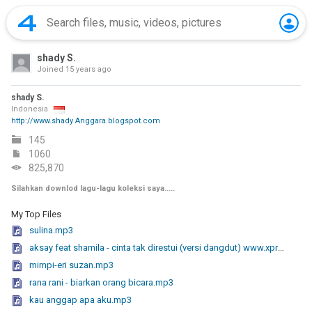
shady S.
Joined
15 years ago
shady S.
Indonesia
http://www.shady Anggara.blogspot.com
145
1060
825,870
Silahkan downlod lagu-lagu koleksi saya.....
My Top Files
sulina.mp3
aksay feat shamila - cinta tak direstui (versi dangdut) www.xpress-musik.mywapblog.mp3
mimpi-eri suzan.mp3
rana rani - biarkan orang bicara.mp3
kau anggap apa aku.mp3