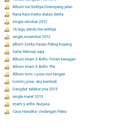
Album Ine Sinthya-Disimpang jalan
Rana Rani-Derita diatas derita
Single oktober 2012
16 lagu sendu Ine sinthya
single november 2012
album Zacky Hasan-Paling kuyang
Safar-Nikmati saja
Album Imam S Arifin- Potert kenagan
Album Imam S Arifin- Pte
Album tomi J pisa-cuci tangan
tommi j pisa- aku kembali
Dangdut seleksi pria 2013
single maret 2013
imam s arifin- Nurjana
Caca Handika- Undangan Palsu