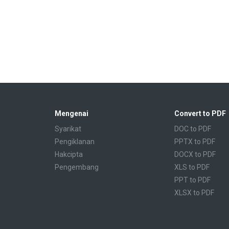
Mengenai
Convert to PDF
Syarikat
DOC to PDF
Pengiklanan
PPTX to PDF
Hakcipta
DOCX to PDF
Pengembang
XLS to PDF
PPT to PDF
XLSX to PDF
CBR to PDF
TXT to PDF