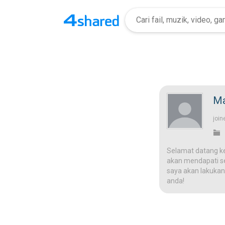
Ma
join
Selamat datang k
akan mendapati ses
saya akan lakukan
anda!