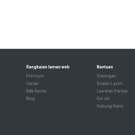
Rangkaian laman web
Bantuan
Premium
Sokongan
Carian
Soalan Lazim
Bilik Berita
Lawatan Pantas
Blog
Ciri-ciri
Hubungi Kami