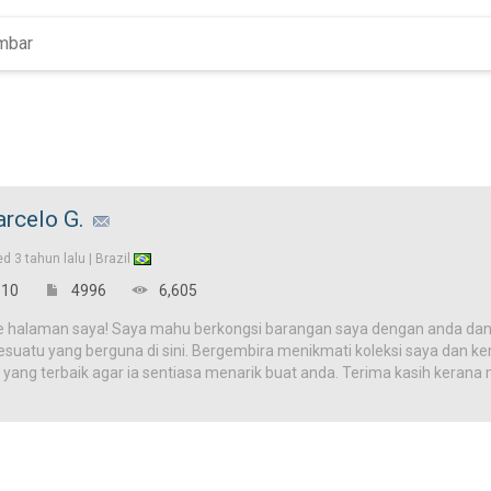
rcelo G.
ed
3 tahun lalu |
Brazil
10
4996
6,605
e halaman saya! Saya mahu berkongsi barangan saya dengan anda dan
uatu yang berguna di sini. Bergembira menikmati koleksi saya dan kemb
 yang terbaik agar ia sentiasa menarik buat anda. Terima kasih kera