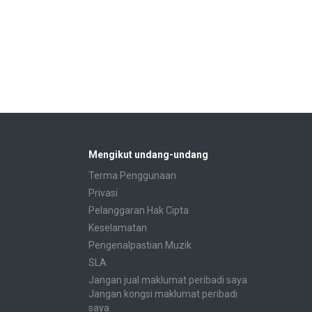
Mengikut undang-undang
Terma Penggunaan
Privasi
Pelanggaran Hak Cipta
Keselamatan
Pengenalpastian Muzik
SLA
Jangan jual maklumat peribadi saya
Jangan kongsi maklumat peribadi
saya