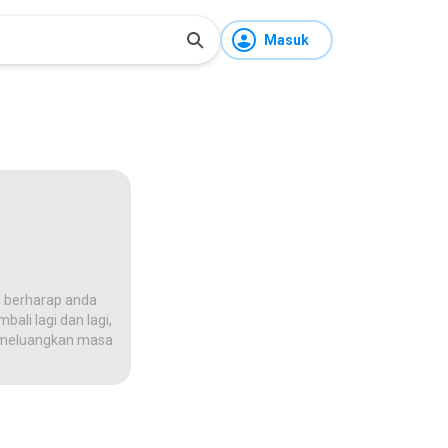
Masuk
 berharap anda
ali lagi dan lagi,
na meluangkan masa