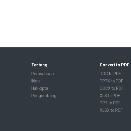
Tentang
Convert to PDF
Perusahaan
DOC to PDF
Iklan
PPTX to PDF
Hak cipta
DOCX to PDF
Pengembang
XLS to PDF
PPT to PDF
XLSX to PDF
CBR to PDF
TXT to PDF