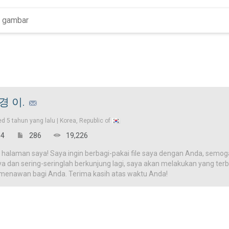
경 이.
ed
5 tahun yang lalu |
Korea, Republic of
4
286
19,226
 halaman saya! Saya ingin berbagi-pakai file saya dengan Anda, semog
ya dan sering-seringlah berkunjung lagi, saya akan melakukan yang terba
 menawan bagi Anda. Terima kasih atas waktu Anda!