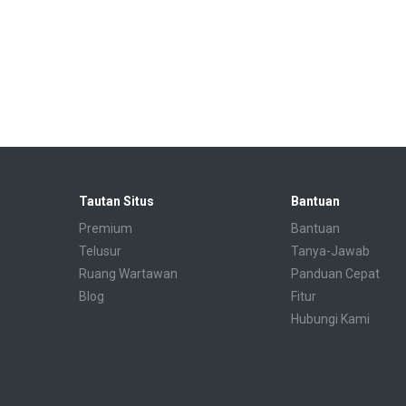
Tautan Situs
Bantuan
Premium
Bantuan
Telusur
Tanya-Jawab
Ruang Wartawan
Panduan Cepat
Blog
Fitur
Hubungi Kami