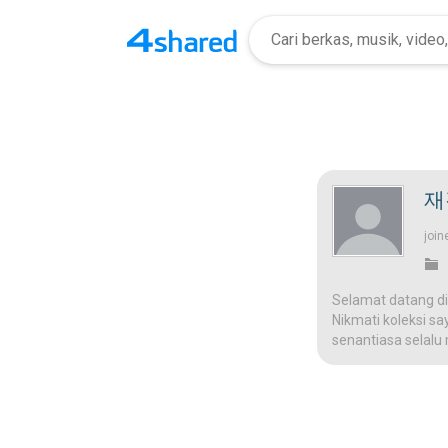
재
join
Selamat datang di
Nikmati koleksi sa
senantiasa selalu