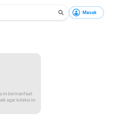
Masuk
a ini bermanfaat.
ik agar koleksi ini