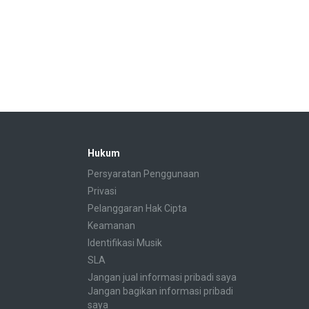
Hukum
Persyaratan Penggunaan
Privasi
Pelanggaran Hak Cipta
Keamanan
Identifikasi Musik
SLA
Jangan jual informasi pribadi saya
Jangan bagikan informasi pribadi
saya