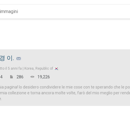
경 이.
tto il
5 anni fa |
Korea, Republic of
4
286
19,226
a pagina! Io desidero condividere le mie cose con te sperando che le p
 la mia collezione e torna ancora molte volte, farò del mio meglio per ren
e.