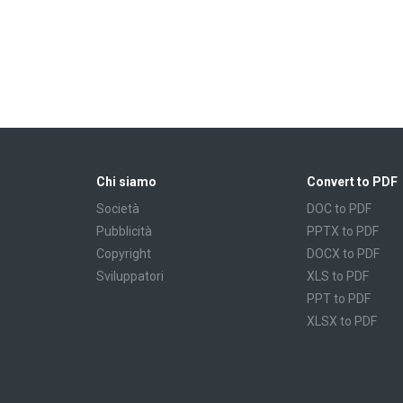
Chi siamo
Convert to PDF
Società
DOC to PDF
Pubblicità
PPTX to PDF
Copyright
DOCX to PDF
Sviluppatori
XLS to PDF
PPT to PDF
XLSX to PDF
CBR to PDF
TXT to PDF
PPS to PDF