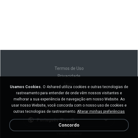
Termos de Uso
Privacidade
Apoio
Usamos Cookies.
O 4shared utiliza cookies e outras tecnologias de
Não venda minhas informações pessoais
rastreamento para entender de onde vêm nossos visitantes e
Não compartilhe minhas informações pessoais
melhorar a sua experiência de navegação em nosso Website. Ao
usar nosso Website, você concorda com o nosso uso de cookies e
outras tecnologias de rastreamento.
Alterar minhas preferências
Português (Brasil)
Concordo
Versão desktop