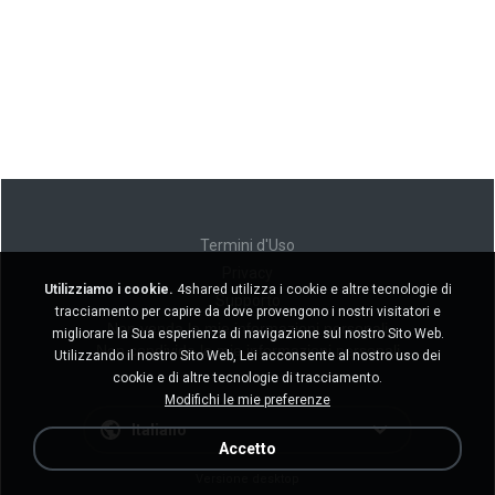
Termini d'Uso
Privacy
Utilizziamo i cookie.
4shared utilizza i cookie e altre tecnologie di
Supporto
tracciamento per capire da dove provengono i nostri visitatori e
Non venda le mie informazioni personali
migliorare la Sua esperienza di navigazione sul nostro Sito Web.
Non condivida le mie informazioni personali
Utilizzando il nostro Sito Web, Lei acconsente al nostro uso dei
cookie e di altre tecnologie di tracciamento.
Modifichi le mie preferenze
Italiano
Accetto
Versione desktop