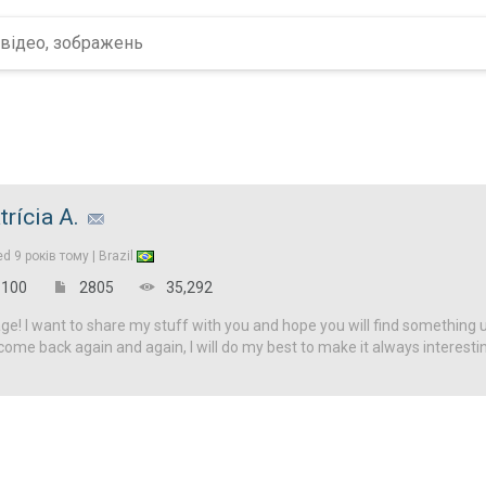
trícia A.
ed
9 років тому |
Brazil
100
2805
35,292
! I want to share my stuff with you and hope you will find something u
come back again and again, I will do my best to make it always interesti