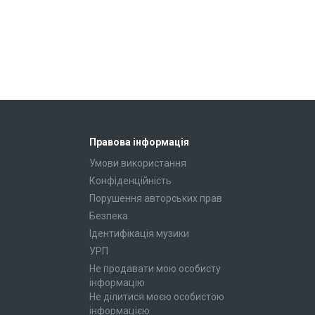
Правова інформація
Умови використання
Конфіденційність
Порушення авторських прав
Безпека
Ідентифікація музики
УРП
Не продавати мою особисту
інформацію
Не ділитися моєю особистою
інформацією