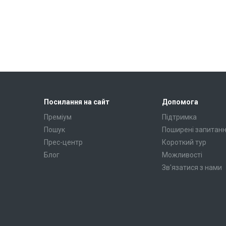
Посилання на сайт
Допомога
Преміум
Підтримка
Пошук
Поширені запитан
Прес-центр
Короткий тур
Блог
Можливості
Зв'язатися з нами