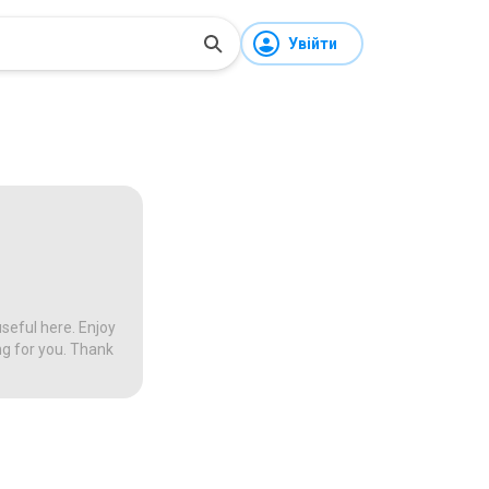
Увійти
seful here. Enjoy
ng for you. Thank