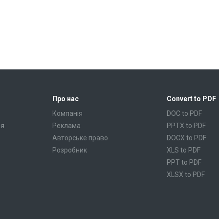
Про нас
Convert to PDF
Компанія
DOC to PDF
ня
Реклама
PPTX to PDF
Авторське право
DOCX to PDF
Розробник
XLS to PDF
PPT to PDF
XLSX to PDF
CBR to PDF
TXT to PDF
PPS to PDF