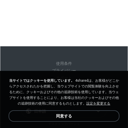
使用条件
プライバシー
サポート
当サイトではクッキーを使用しています。
4sharedは、お客様がどこか
個人情報を販売しない
らアクセスされたかを把握し、当ウェブサイトでの閲覧体験を向上させ
個人情報を共有しない
るために、クッキーおよびその他の追跡技術を使用しています。当ウェ
ブサイトを使用することにより、お客様は当社のクッキーおよびその他
の追跡技術の使用に同意するものとします。
設定を変更する
日本語
同意する
デスクトップバージョ