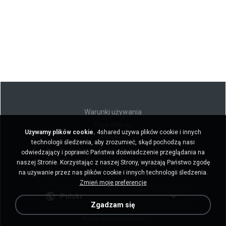
Warunki używania
Prywatność
Używamy plików cookie.
4shared używa plików cookie i innych
Wsparcie
technologii śledzenia, aby zrozumieć, skąd pochodzą nasi
Nie sprzedawaj moich danych osobowych
odwiedzający i poprawić Państwa doświadczenie przeglądania na
Nie udostępniaj moich danych osobowych
naszej Stronie. Korzystając z naszej Strony, wyrażają Państwo zgodę
na używanie przez nas plików cookie i innych technologii śledzenia.
Zmień moje preferencje
Polski
Zgadzam się
Wersja dla komputerów