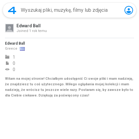
Edward Ball
Joined
1 rok temu
Edward Ball
Greece
1
0
0
Witam na mojej stronie! Chciałbym udostępnić Ci swoje pliki i mam nadzieję,
że znajdziesz tu coś użytecznego. Miłego oglądania mojej kolekcji i mam
nadzieję, że wrócisz tu jeszcze wiele razy. Postaram się, by zawsze było to
dla Ciebie ciekawe. Dziękuję za poświęcony czas!