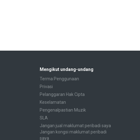
Mengikut undang-undang
Terma Penggunaan
Privasi
Pelanggaran Hak Cipta
Keselamatan
Pengenalpastian Muzik
SLA
Jangan jual maklumat peribadi saya
Jangan kongsi maklumat peribadi
saya