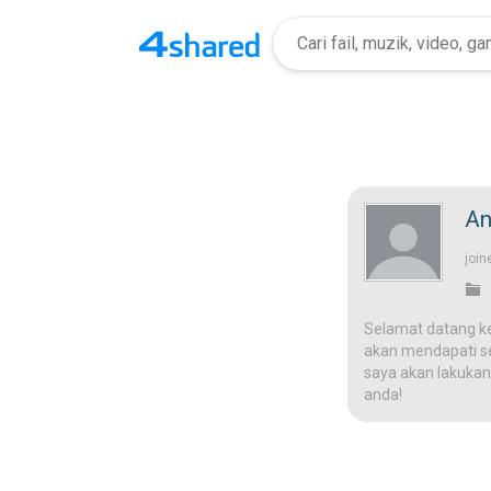
An
join
Selamat datang k
akan mendapati ses
saya akan lakukan
anda!