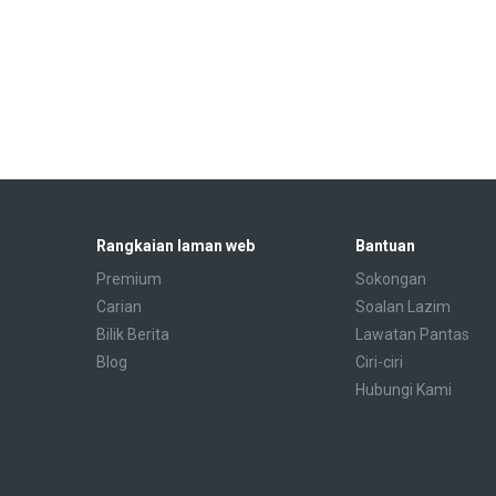
Rangkaian laman web
Bantuan
Premium
Sokongan
Carian
Soalan Lazim
Bilik Berita
Lawatan Pantas
Blog
Ciri-ciri
Hubungi Kami