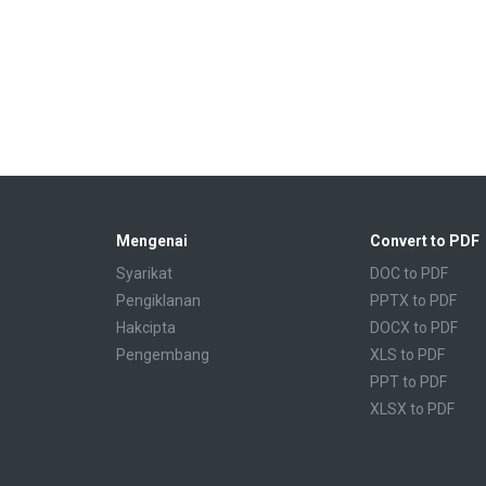
Mengenai
Convert to PDF
Syarikat
DOC to PDF
Pengiklanan
PPTX to PDF
Hakcipta
DOCX to PDF
Pengembang
XLS to PDF
PPT to PDF
XLSX to PDF
CBR to PDF
TXT to PDF