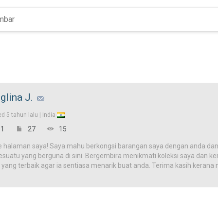
glina J.
ed
5 tahun lalu |
India
1
27
15
e halaman saya! Saya mahu berkongsi barangan saya dengan anda dan
uatu yang berguna di sini. Bergembira menikmati koleksi saya dan kemb
 yang terbaik agar ia sentiasa menarik buat anda. Terima kasih kera