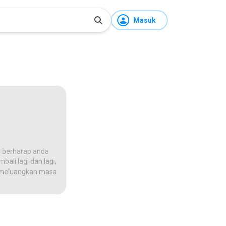
Masuk
 berharap anda
ali lagi dan lagi,
na meluangkan masa