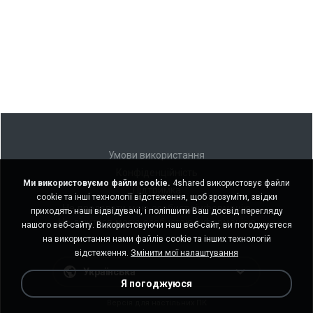
Умови використання
Конфіденційність
Ми використовуємо файли cookie.
4shared використовує файли
Підтримка
cookie та інші технології відстеження, щоб зрозуміти, звідки
Не продавати мою особисту інформацію
приходять наші відвідувачі, і поліпшити Ваш досвід перегляду
Не ділитися моєю особистою інформацією
нашого веб-сайту. Використовуючи наш веб-сайт, ви погоджуєтеся
на використання нами файлів cookie та інших технологій
відстеження.
Змінити мої налаштування
Українська
Я погоджуюся
Версія для настільних ПК