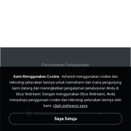
Persyaratan Penggunaan
Privasi
Kami Menggunakan Cookie.
4shared menggunakan cookie dan
Bantuan
teknologi pelacakan lainnya untuk memahami dari mana pengunjung
Jangan jual informasi pribadi saya
kami datang dan meningkatkan pengalaman penelusuran Anda di
Jangan bagikan informasi pribadi saya
Situs Web kami. Dengan menggunakan Situs Web kami, Anda
menyetujui penggunaan cookie dan teknologi pelacakan lainnya oleh
kami.
Ubah preferensi saya
Bahasa Indonesia
Saya Setuju
Versi desktop