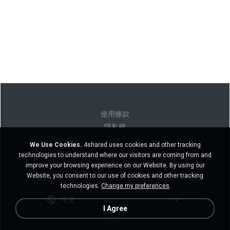
使用條款
隱私權
支持
We Use Cookies.
4shared uses cookies and other tracking
Do not sell my personal information
technologies to understand where our visitors are coming from and
Do not share my personal information
improve your browsing experience on our Website. By using our
Website, you consent to our use of cookies and other tracking
technologies.
Change my preferences
中文
I Agree
桌面版本