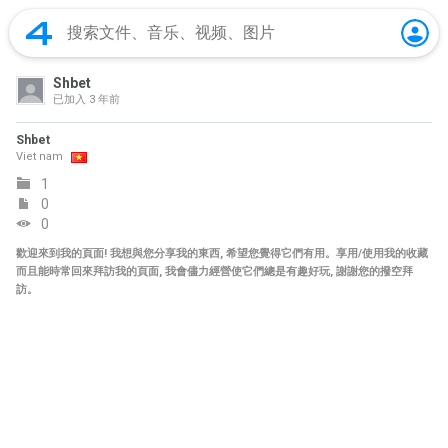
Shbet
已加入
3 年前
Shbet
Viet nam
1
0
0
歡迎來到我的頁面! 我想與您分享我的東西, 希望您覺得它們有用。享用/使用我的收藏
而且能時常回來拜訪我的頁面, 我會儘力經營使它們總是有趣好玩, 謝謝您的撥空拜
訪。