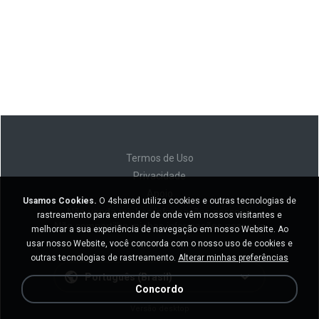
Termos de Uso
Privacidade
Apoio
Usamos Cookies.
O 4shared utiliza cookies e outras tecnologias de
Não venda minhas informações pessoais
rastreamento para entender de onde vêm nossos visitantes e
Não compartilhe minhas informações pessoais
melhorar a sua experiência de navegação em nosso Website. Ao
usar nosso Website, você concorda com o nosso uso de cookies e
outras tecnologias de rastreamento.
Alterar minhas preferências
Português (Brasil)
Concordo
Versão desktop