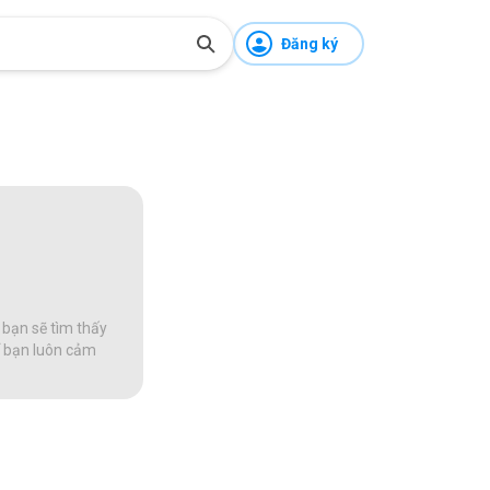
Đăng ký
 bạn sẽ tìm thấy
để bạn luôn cảm