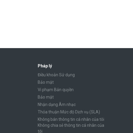
Pháp lý
Điều khoản Sử dụng
Bảo mật
Vi phạm Bản quyền
Bảo mật
Nhận dạng Âm nhạc
Thỏa thuận Mức độ Dịch vụ (SLA)
Không bán thông tin cá nhân của tôi
Không chia sẻ thông tin cá nhân của
tôi