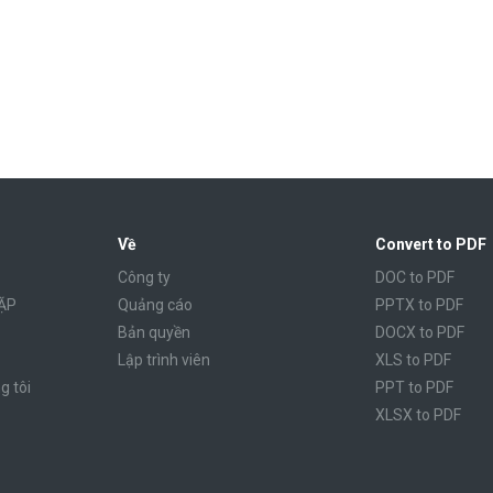
Về
Convert to PDF
Công ty
DOC to PDF
ẶP
Quảng cáo
PPTX to PDF
Bản quyền
DOCX to PDF
Lập trình viên
XLS to PDF
g tôi
PPT to PDF
XLSX to PDF
CBR to PDF
TXT to PDF