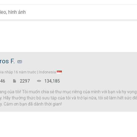
ros F.
Gia nhập
16 năm trước |
Indonesia
46
2297
134,185
g của tôi! Tôi muốn chia sẻ thư mục riêng của mình với bạn và hy vọng
y. Hãy thưởng thức bộ sưu tập của tôi và trở lại nữa, tôi sẽ làm hết sức 
đây. Cảm ơn bạn đã dành thời gian!