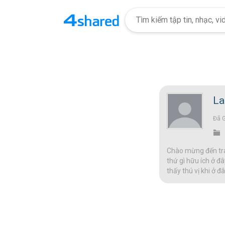
La
Đã 
Chào mừng đến tran
thứ gì hữu ích ở đâ
thấy thú vị khi ở 