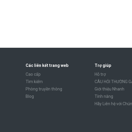
Các liên kết trang web
Trợ giúp
Cao cấp
Hỗ trợ
Tìm kiếm
CÂU HỎI THƯỜNG G
Phòng truyền thông
Giới thiệu Nhanh
Blog
Tính năng
Hãy Liên hệ với Chún